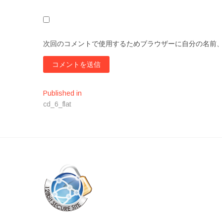
次回のコメントで使用するためブラウザーに自分の名前
投
Published in
cd_6_flat
稿
ナ
ビ
ゲ
ー
シ
ョ
ン