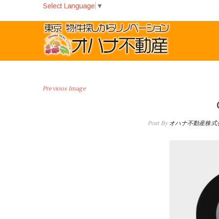
Select Language
▼
Previous Image
Post By
オハナ不動産株式