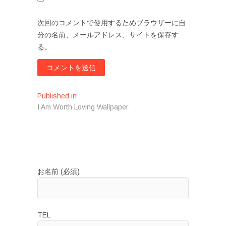
次回のコメントで使用するためブラウザーに自
分の名前、メールアドレス、サイトを保存す
る。
投
Published in
I Am Worth Loving Wallpaper
稿
ナ
ビ
ゲ
お名前 (必須)
ー
シ
ョ
TEL