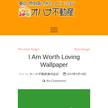
Previous Image
Next Image
I Am Worth Loving
Wallpaper
Post By
オハナ不動産株式会社
2013年3月14日
No Comments